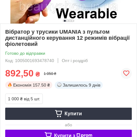
Вібратор у трусики UMANIA з пультом
дистанційного керування 12 режимів вібрації
фіолетовий
Готово до відправки
Код: 1005001693478740
Опт і роздріб
892,50
₴
1 050 ₴
Економія
157.50 ₴
Залишилось
9 днів
1 000 ₴
від 5 шт.
Купити
або
Купити з