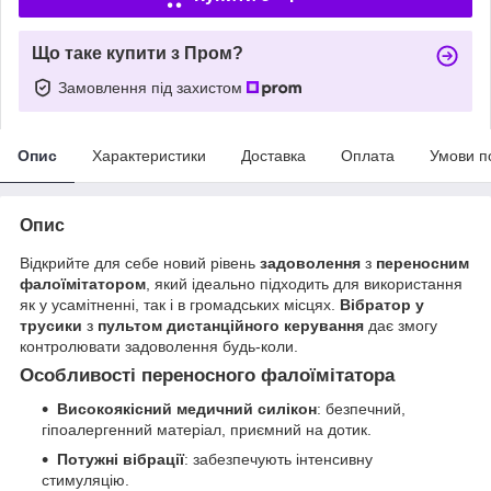
Що таке купити з Пром?
Замовлення під захистом
Опис
Характеристики
Доставка
Оплата
Умови п
Опис
Відкрийте для себе новий рівень
задоволення
з
переносним
фалоїмітатором
, який ідеально підходить для використання
як у усамітненні, так і в громадських місцях.
Вібратор у
трусики
з
пультом дистанційного керування
дає змогу
контролювати задоволення будь-коли.
Особливості переносного фалоїмітатора
Високоякісний медичний силікон
: безпечний,
гіпоалергенний матеріал, приємний на дотик.
Потужні вібрації
: забезпечують інтенсивну
стимуляцію.