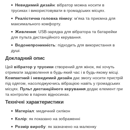
Невидимий дизайн
: вібратор можна носити в
трусиках і використовувати в громадських місцях.
Реалістична головка пінису
: м'яка та приємна для
максимального комфорту.
Живлення
: USB-зарядка для вібратора та батарейки
для пульта дистанційного керування.
Водонепроникність
: підходить для використання в
душі.
Докладний опис
Цей
вібратор у трусики
створений для жінок, які хочуть
отримати задоволення в будь-який час і в будь-якому місці.
Компактний і невидимий дизайн
дає змогу носити пристрій
під одягом, насолоджуючись вібрацією навіть у громадських
місцях.
Пульт дистанційного керування
додає елемент гри
та контролю в парних відносинах.
Технічні характеристики
Матеріал
: медичний силікон
Колір
: як показано на зображенні
Розмір виробу
: як зазначено на малюнку