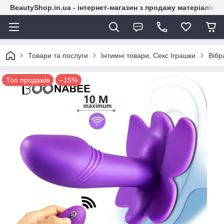
BeautyShop.in.ua - інтернет-магазин з продажу матеріалів
Товари та послуги
Інтимні товари, Секс Іграшки
Вібр
Топ продажів
–15%