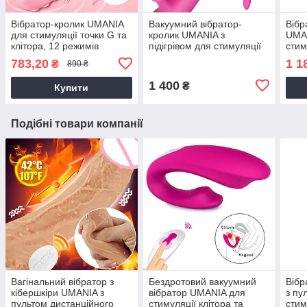
Вібратор-кролик UMANIA
Вакуумний вібратор-
Вібр
для стимуляції точки G та
кролик UMANIA з
UMA
клітора, 12 режимів
підігрівом для стимуляції
стим
вібрації, рожевий
точки G та клітора, 20
пуль
783,20
1 1
₴
890 ₴
режимів, рожевий
фіол
1 400
₴
Купити
Подібні товари компанії
Вагінальний вібратор з
Бездротовий вакуумний
Вібр
кібершкіри UMANIA з
вібратор UMANIA для
з пу
пультом дистанційного
стимуляції клітора та
стим