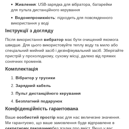
Живлення
: USB-зарядка для вібратора, батарейки
для пульта дистанційного керування
Водонепроникність
: підходить для повсякденного
використання у воді
Інструкції з догляду
Після використання
вибратор
має бути очищений якомога
швидше. Для цього використовуйте теплу воду та мило або
спеціальний мийний засіб і дезінфікувальний засіб. Зберігайте
пристрій у прохолодному, сухому місці, далеко від прямих
сонячних променів.
Комплектація
Вібратор у трусики
Зарядний кабель
Пульт дистанційного керування
Безплатний подарунок
Конфіденційність гарантована
Ваше
особистий простір
має для нас величезне значення.
Ми гарантуємо, що ваше замовлення буде відправлене в
секретному пакованню
без згадки про вміст. Якщо у вас