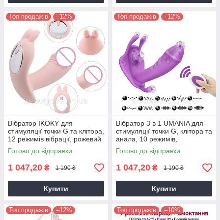
Топ продажів
–12%
Топ продажів
–12%
Вібратор IKOKY для
Вібратор 3 в 1 UMANIA для
стимуляції точки G та клітора,
стимуляції точки G, клітора та
12 режимів вібрації, рожевий
анала, 10 режимів,
фіолетовий
Готово до відправки
Готово до відправки
1 047,20
1 047,20
₴
₴
1 190 ₴
1 190 ₴
Купити
Купити
Топ продажів
–12%
Топ продажів
–10%