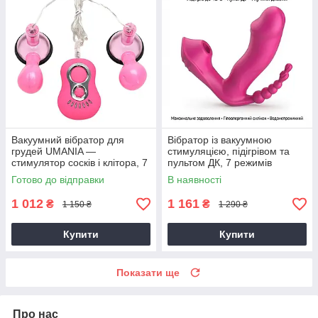
Вакуумний вібратор для
Вібратор із вакуумною
грудей UMANIA —
стимуляцією, підігрівом та
стимулятор сосків і клітора, 7
пультом ДК, 7 режимів
режимів вібрації, рожевий
вібрації, рожевий
Готово до відправки
В наявності
1 012
1 161
₴
₴
1 150 ₴
1 290 ₴
Купити
Купити
Показати ще
Про нас