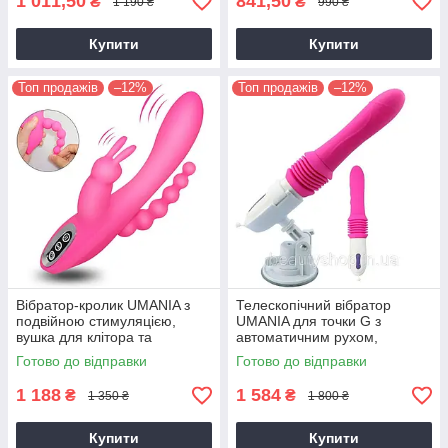
1 011,50
841,50
₴
₴
1 190 ₴
990 ₴
Купити
Купити
Топ продажів
–12%
Топ продажів
–12%
Вібратор-кролик UMANIA з
Телескопічний вібратор
подвійною стимуляцією,
UMANIA для точки G з
вушка для клітора та
автоматичним рухом,
анальний хвіст, 10 режимів
силіконовий, рожевий
Готово до відправки
Готово до відправки
вібрації, рожевий
1 188
1 584
₴
₴
1 350 ₴
1 800 ₴
Купити
Купити