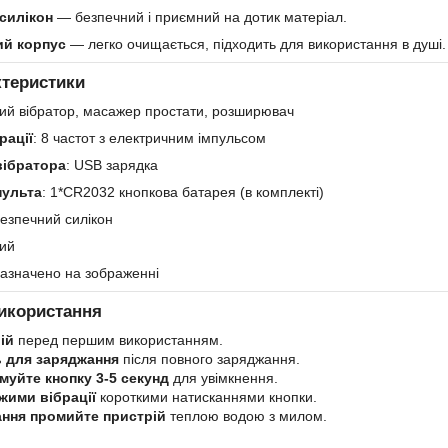
силікон
— безпечний і приємний на дотик матеріал.
й корпус
— легко очищається, підходить для використання в душі.
ктеристики
ний вібратор, масажер простати, розширювач
рації
: 8 частот з електричним імпульсом
вібратора
: USB зарядка
пульта
: 1*CR2032 кнопкова батарея (в комплекті)
Безпечний силікон
ний
 зазначено на зображенні
використання
ій
перед першим використанням.
ь для заряджання
після повного заряджання.
имуйте кнопку 3-5 секунд
для увімкнення.
жими вібрації
короткими натисканнями кнопки.
ання промийте пристрій
теплою водою з милом.