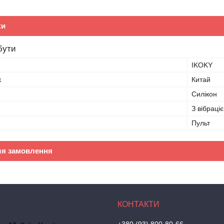
ки
бути
IKOKY
к
Китай
Силікон
З вібраці
Пульт
ля замовлення