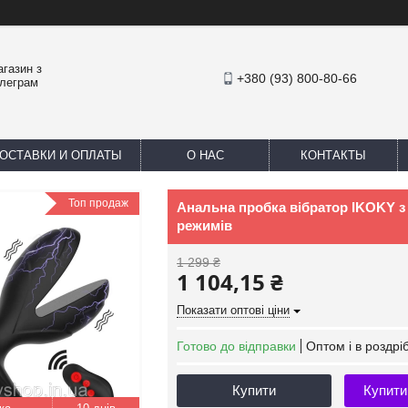
агазин з
+380 (93) 800-80-66
елеграм
ОСТАВКИ И ОПЛАТЫ
О НАС
КОНТАКТЫ
Топ продаж
Анальна пробка вібратор IKOKY 
режимів
1 299 ₴
1 104,15 ₴
Показати оптові ціни
Готово до відправки
Оптом і в роздрі
Купити
Купити