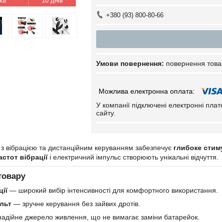
10 днів
+380 (93) 800-80-66
повернення това
У компанії підключені електронні пла
сайту.
а
з вібрацією та дистанційним керуванням забезпечує
глибоке стим
астот вібрації
і електричний імпульс створюють унікальні відчуття.
товару
ції
— широкий вибір інтенсивності для комфортного використання.
льт
— зручне керування без зайвих дротів.
адійне джерело живлення, що не вимагає заміни батарейок.