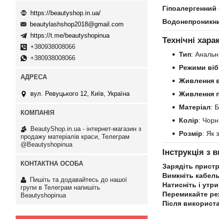
Гіпоалергенний 
https://beautyshop.in.ua/
Водонепроникни
beautylashshop2018@gmail.com
https://t.me/beautyshopinua
Технічні хара
+380938008066
Тип
: Аналь
+380938008066
Режими віб
Живлення 
вул. Ревуцького 12, Київ, Україна
Живлення 
Матеріал
: 
Колір
: Чор
BeautyShop.in.ua - інтернет-магазин з
Розмір
: Як
продажу матеріалів краси, Телеграм
@Beautyshopinua
Інструкція з 
Зарядіть пристр
Вимкніть кабел
Пишіть та додавайтесь до нашої
Натисніть і утр
групи в Телеграм напишіть
Перемикайте ре
Beautyshopinua
Після використ