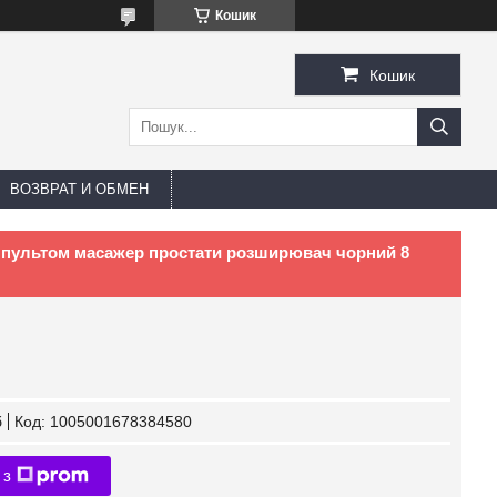
Кошик
Кошик
ВОЗВРАТ И ОБМЕН
з пультом масажер простати розширювач чорний 8
б
Код:
1005001678384580
 з