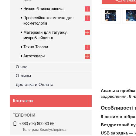
–15%
Нижня білизна жіноча
Професійна косметика для
косметологів
Матеріали для татуажу,
микроблейдинга
Техно Товари
Автотовари
О нас
Отзывы
Доставка и Оплата
Анальна пробк
задоволення.
8 ч
Контакти
Особливості 
8 режимів вібра
+380 (93) 800-80-66
Бездротовий пу
Телеграм Beautyshopinua
USB зарядка
— н