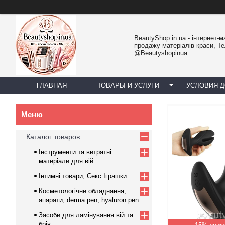
BeautyShop.in.ua - інтернет-м
продажу матеріалів краси, Т
@Beautyshopinua
ГЛАВНАЯ
ТОВАРЫ И УСЛУГИ
УСЛОВИЯ Д
Каталог товаров
Інструменти та витратні
матеріали для вій
Інтимні товари, Секс Іграшки
Косметологічне обладнання,
апарати, derma pen, hyaluron pen
Засоби для ламінування вій та
брів