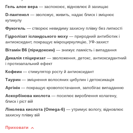
Гель алое вера
— заспокоює, відновлює й захищає
D-пантенол
— зволожує, живить, надає блиск і зміцнює
кутикулу
Фукогель
— створює невидиму захисну плівку без липкості
Гідролізат ісландського моху
— природний антибіотик і
антиоксидант, покращує мікроциркуляцію, УФ-захист
Вітамін В6 (піридоксин)
— знижує ламкість і випадання
Дикалія гліциризат
— зволоження, детокс, антиоксидантний
і протизапальний ефект
Кофеин
— стимулятор росту й антиоксидант
Таурин
— зміцнення волосяних цибулин і детоксикація
Аргінін
— покращує кровопостачання, запобігає випаданню
Аскорбінова кислота
— посилює вироблення колагену,
блиск і ріст вій
Лінолева кислота (Omega-6)
— утримує вологу, відновлює
захисну плівку вій
Приховати