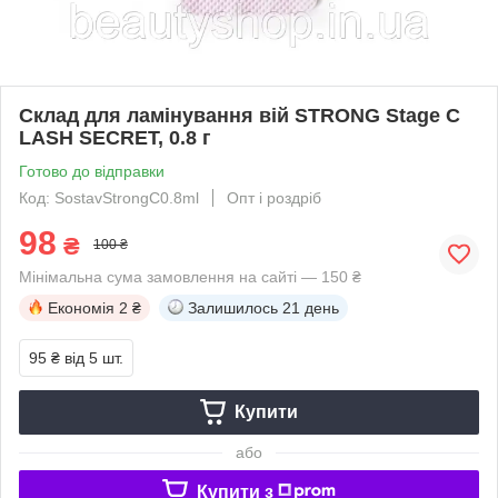
Склад для ламінування вій STRONG Stage C
LASH SECRET, 0.8 г
Готово до відправки
Код: SostavStrongC0.8ml
Опт і роздріб
98
₴
100 ₴
Мінімальна сума замовлення на сайті — 150 ₴
Економія
2 ₴
Залишилось
21 день
95 ₴
від 5 шт.
Купити
або
Купити з