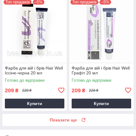
Топ продажів
–5%
Топ продажів
–5%
Фарба для вій і брів Hair Well
Фарба для вій і брів Hair Well
Іссіне-чорна 20 мл
Графіт 20 мл
Готово до відправки
Готово до відправки
209
209
₴
₴
220 ₴
220 ₴
Купити
Купити
Показати ще