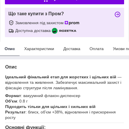
Що таке купити з Пром?
Замовлення під захистом
Доступна доставка
Опис
Характеристики
Доставка
Оплата
Умови п
Опис
Ідеальний фінальний етап для жорстких і щільних вій
—
відновлення та живлення. Забезпечує максимальний захист і
фіксацію структури після ламінування.
Формат
: вакуумний флакон-диспенсер
Об'єм
: 0.8 г
Підходить тільки для щільних і сильних вій
Результат
: блиск, об'єм +38%, відновлення і прискорення
росту
Основні функції: