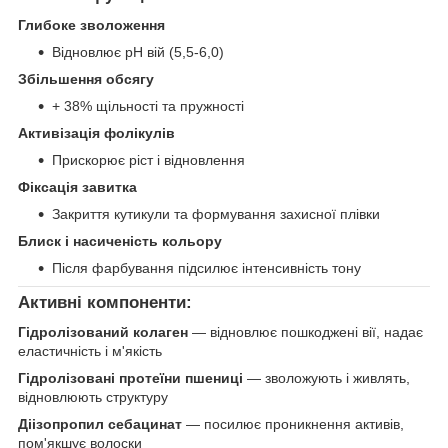
Глибоке зволоження
Відновлює pH вій (5,5-6,0)
Збільшення обсягу
+ 38% щільності та пружності
Активізація фолікулів
Прискорює ріст і відновлення
Фіксація завитка
Закриття кутикули та формування захисної плівки
Блиск і насиченість кольору
Після фарбування підсилює інтенсивність тону
Активні компоненти:
Гідролізований колаген
— відновлює пошкоджені вії, надає
еластичність і м'якість
Гідролізовані протеїни пшениці
— зволожують і живлять,
відновлюють структуру
Діізопропил себацинат
— посилює проникнення активів,
пом'якшує волоски