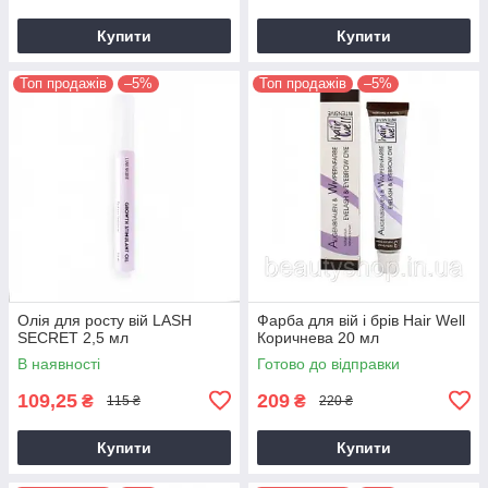
Купити
Купити
Топ продажів
–5%
Топ продажів
–5%
Олія для росту вій LASH
Фарба для вій і брів Hair Well
SECRET 2,5 мл
Коричнева 20 мл
В наявності
Готово до відправки
109,25
209
₴
₴
115 ₴
220 ₴
Купити
Купити