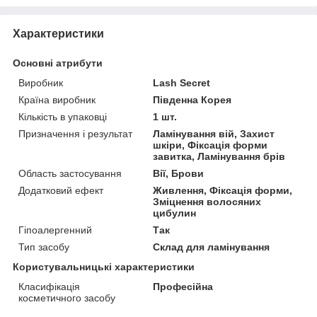
Характеристики
Основні атрибути
Виробник
Lash Secret
Країна виробник
Південна Корея
Кількість в упаковці
1 шт.
Призначення і результат
Ламінування вій, Захист
шкіри, Фіксація форми
завитка, Ламінування брів
Область застосування
Вії, Брови
Додатковий ефект
Живлення, Фіксація форми,
Зміцнення волосяних
цибулин
Гіпоалергенний
Так
Тип засобу
Склад для ламінування
Користувальницькі характеристики
Класифікація
Професійна
косметичного засобу