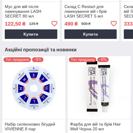
Мус для вій після
Склад C Restart для
Скла
ламінування LASH
ламінування вій і брів
вій
SECRET 80 мл
LASH SECRET 5 мл
SECR
122,50
490
333
₴
₴
125 ₴
500 ₴
Купити
Купити
Акційні пропозиції та новинки
Топ продажів
–5%
Топ продажів
–5%
Набір силіконових бігудей
Фарба для вій та брів Hair
VIVIENNE 8 пар
Well Чорна 20 мл