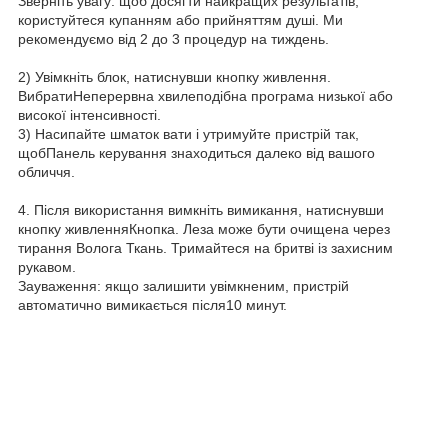
Зверніть увагу: щоб досягти найкращих результатів,
користуйтеся купанням або прийняттям душі.
Ми
рекомендуємо від 2 до 3 процедур на тиждень.
2) Увімкніть блок, натиснувши кнопку живлення.
Вибрати
Неперервна хвилеподібна програма низької або
високої інтенсивності.
3) Насипайте шматок вати і утримуйте пристрій так,
щоб
Панель керування знаходиться далеко від вашого
обличчя.
4. Після використання вимкніть вимикання, натиснувши
кнопку живлення
Кнопка. Леза може бути очищена через
тирання
Волога Ткань. Тримайтеся на бритві із захисним
рукавом.
Зауваження: якщо залишити увімкненим, пристрій
автоматично вимикається після
10 минут.