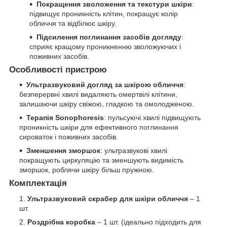
Покращення зволоження та текстури шкіри
:
підвищує проникність клітин, покращує колір
обличчя та відбілює шкіру.
Підсилення поглинання засобів догляду
:
сприяє кращому проникненню зволожуючих і
поживних засобів.
Особливості пристрою
Ультразвуковий догляд за шкірою обличчя
:
безперервні хвилі видаляють омертвілі клітини,
залишаючи шкіру свіжою, гладкою та омолодженою.
Терапія Sonophoresis
: пульсуючі хвилі підвищують
проникність шкіри для ефективного поглинання
сироваток і поживних засобів.
Зменшення зморшок
: ультразвукові хвилі
покращують циркуляцію та зменшують видимість
зморшок, роблячи шкіру більш пружною.
Комплектація
Ультразвуковий скрабер для шкіри обличчя
– 1
шт.
Роздрібна коробка
– 1 шт. (ідеально підходить для