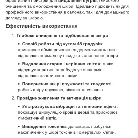
ефективний пристрій для
видалення вугрів
, глибокого
очищення та омолодження шкіри. Ідеально підходить як для
професійного використання в салонах, так і для домашнього
догляду за шкірою.
Ефективність використання
Глибоке очищення та відбілювання шкіри
Спосіб роботи під кутом 45 градусів
:
прискорює обмін речовин епідермальних клітин і
відновлює нормальну швидкість оновлення шкіри.
Видалення старих і нерівних клітин
: м'яко
відлущує кератин, перебудовує епідерміс і
відновлює еластичність шкіри.
Повернення шкірі пружності та гладкості
:
робить шкіру пружною, ніжною та сяючою.
Провідне живлення та активація шкіри
Ультразвукова вібрація та тепловий ефект
:
покращує циркуляцію крові в дермі та прискорює
лімфатичний відтік.
Виведення токсинів
: допомагає позбутися
накопичених у шкірі токсинів і омертвілих клітин.