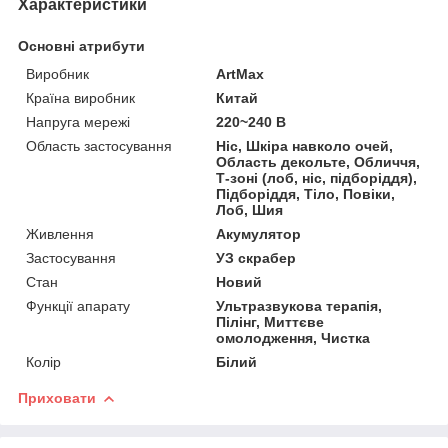
Характеристики
Основні атрибути
Виробник
ArtMax
Країна виробник
Китай
Напруга мережі
220~240 В
Область застосування
Ніс, Шкіра навколо очей,
Область декольте, Обличчя,
Т-зоні (лоб, ніс, підборіддя),
Підборіддя, Тіло, Повіки,
Лоб, Шия
Живлення
Акумулятор
Застосування
УЗ скрабер
Стан
Новий
Функції апарату
Ультразвукова терапія,
Пілінг, Миттєве
омолодження, Чистка
Колір
Білий
Приховати