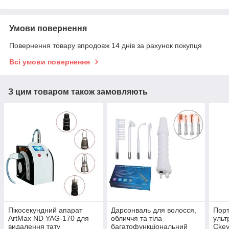
Умови повернення
Повернення товару впродовж 14 днів за рахунок покупця
Всі умови повернення
З цим товаром також замовляють
Пікосекундний апарат
Дарсонваль для волосся,
Пор
ArtMax ND YAG-170 для
обличчя та тіла
ульт
видалення тату
багатофункціональний
Ckey