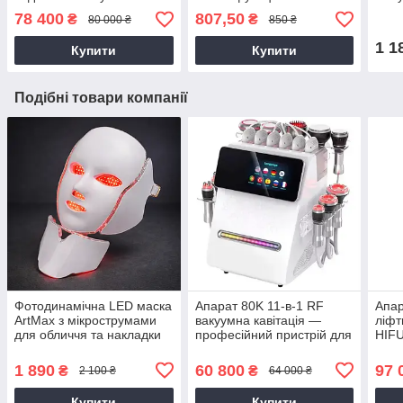
неодимовий лазер
апарат 4 насадки
78 400
807,50
₴
₴
80 000 ₴
850 ₴
карбоновий пілінг
1 1
Купити
Купити
Подібні товари компанії
Фотодинамічна LED маска
Апарат 80K 11-в-1 RF
Апар
ArtMax з мікрострумами
вакуумна кавітація —
ліфт
для обличчя та накладки
професійний пристрій для
HIFU
на шию 7 кольорів
схуднення, підтяжки шкіри
обли
та видалення целюліту
7 ка
1 890
60 800
97 
₴
₴
2 100 ₴
64 000 ₴
Купити
Купити