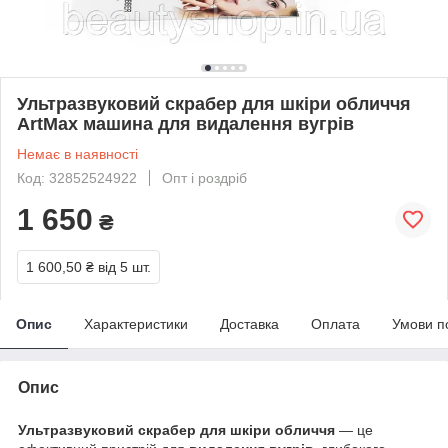
Ультразвуковий скрабер для шкіри обличчя
ArtMax машина для видалення вугрів
Немає в наявності
Код: 32852524922
Опт і роздріб
1 650
₴
1 600,50 ₴
від 5 шт.
Опис
Характеристики
Доставка
Оплата
Умови п
Опис
Ультразвуковий скрабер для шкіри обличчя
— це