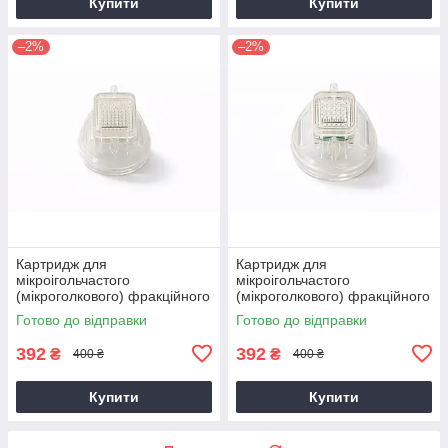
Купити
Купити
–2%
–2%
Картридж для
Картридж для
мікроігольчастого
мікроігольчастого
(мікроголкового) фракційного
(мікроголкового) фракційного
RF-ліфтинга на 64 голок
RF-ліфтингу на 25 голок для
Готово до відправки
Готово до відправки
обличчя
392
392
₴
₴
400 ₴
400 ₴
Купити
Купити