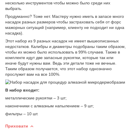
несколько инструментов чтобы можно было среди них
выбрать.
Продуманно? Тоже нет. Мастеру нужно иметь в запасе много
насадок разных размеров чтобы застраховать себя от форс
мажорных ситуаций (например, клиенту не подходит ни одна
насадка).
Этот набор из 9 разных насадок не имеет вышеописанных
недостатков. Калибры и диаметры подобраны таким образом,
чтобы их можно было использовать в 99% случаев. Также в
комплекте идут две запасные рукоятки, которые так или
иначе будут нужны вам. Ведь эти детали тоже не вечные.
Таким образом получается, что этот набор однозначно
прослужит вам на все 100%.
В набор входит:
металлические рукоятки – 3 шт;
наконечники с алмазным напылением – 9 шт;
фильтры – 10 шт.
Приховати