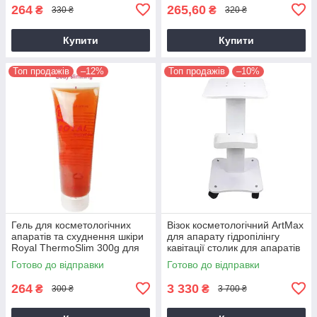
264
265,60
₴
₴
330 ₴
320 ₴
Купити
Купити
Топ продажів
–12%
Топ продажів
–10%
Гель для косметологічних
Візок косметологічний ArtMax
апаратів та схуднення шкіри
для апарату гідропілінгу
Royal ThermoSlim 300g для
кавітації столик для апаратів
RF та ультразвукових
косметолога
Готово до відправки
Готово до відправки
процедур
264
3 330
₴
₴
300 ₴
3 700 ₴