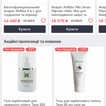
Багатофункціональний
Апарат ArtMax Hifu Smas
Апар
апарат ArtMax 6 в 1 для
Ліфтинг Hello Skin для
Plam
схуднення та корекції
омолодження шкіри та
блеф
фігури кавітація RF
видалення зморшок
пла
14 440
16 575
16 
₴
₴
15 200 ₴
19 500 ₴
ліфтинг вакуум лазерний
омол
ліполіз
плаз
Купити
Купити
Акційні пропозиції та новинки
Топ продажів
–42%
Топ продажів
–23%
Гель карбоновий для
Гель для карбонового пілінгу
лазерного пілінгу Tayg 300
Tayg 80 мл срок до