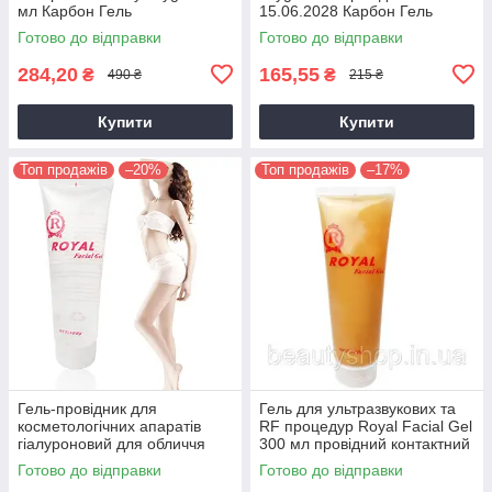
мл Карбон Гель
15.06.2028 Карбон Гель
Наногель
Готово до відправки
Готово до відправки
284,20
165,55
₴
₴
490 ₴
215 ₴
Купити
Купити
Топ продажів
–20%
Топ продажів
–17%
Гель-провідник для
Гель для ультразвукових та
косметологічних апаратів
RF процедур Royal Facial Gel
гіалуроновий для обличчя
300 мл провідний контактний
Royal Skin Rejuvenation 300г
косметологічний гель
Готово до відправки
Готово до відправки
для ультразвукових та RF