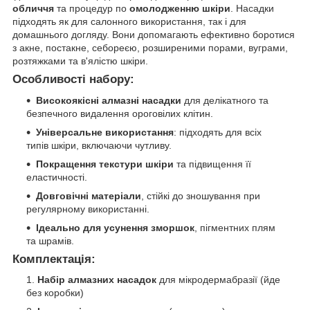
обличчя
та процедур по
омолодженню шкіри
. Насадки
підходять як для салонного використання, так і для
домашнього догляду. Вони допомагають ефективно боротися
з акне, постакне, себореєю, розширеними порами, вуграми,
розтяжками та в'ялістю шкіри.
Особливості набору:
Високоякісні алмазні насадки
для делікатного та
безпечного видалення ороговілих клітин.
Універсальне використання
: підходять для всіх
типів шкіри, включаючи чутливу.
Покращення текстури шкіри
та підвищення її
еластичності.
Довговічні матеріали
, стійкі до зношування при
регулярному використанні.
Ідеально для усунення зморшок
, пігментних плям
та шрамів.
Комплектація:
Набір алмазних насадок
для мікродермабразії (йде
без коробки)