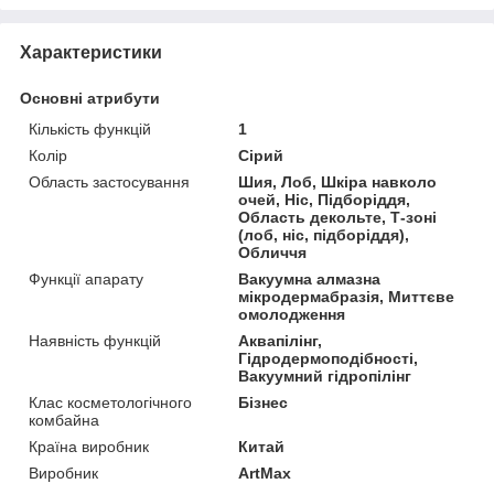
Характеристики
Основні атрибути
Кількість функцій
1
Колір
Сірий
Область застосування
Шия, Лоб, Шкіра навколо
очей, Ніс, Підборіддя,
Область декольте, Т-зоні
(лоб, ніс, підборіддя),
Обличчя
Функції апарату
Вакуумна алмазна
мікродермабразія, Миттєве
омолодження
Наявність функцій
Аквапілінг,
Гідродермоподібності,
Вакуумний гідропілінг
Клас косметологічного
Бізнес
комбайна
Країна виробник
Китай
Виробник
ArtMax