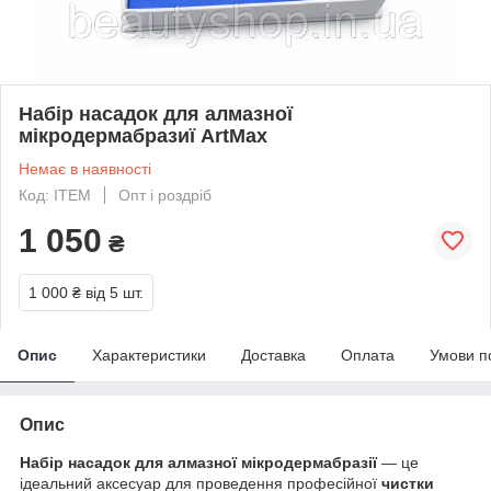
Набір насадок для алмазної
мікродермабразиї ArtMax
Немає в наявності
Код: ITEM
Опт і роздріб
1 050
₴
1 000 ₴
від 5 шт.
Опис
Характеристики
Доставка
Оплата
Умови п
Опис
Набір насадок для алмазної мікродермабразії
— це
ідеальний аксесуар для проведення професійної
чистки